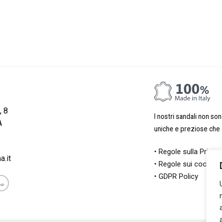
, 8
I nostri sandali non so
A
uniche e preziose che d
• Regole sulla Privac
.it
• Regole sui cookie
• GDPR Policy