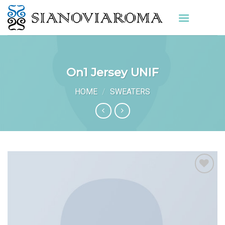
Skip
to
content
On1 Jersey UNIF
HOME
/
SWEATERS
Aggiungi
alla lista
dei
desideri