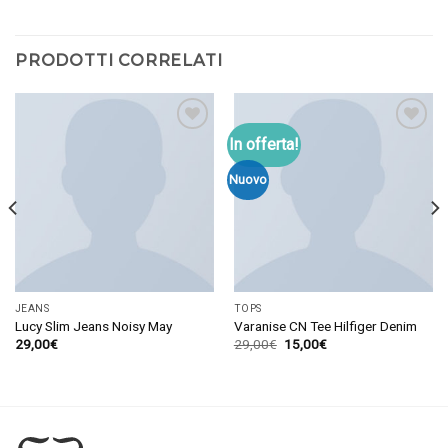
PRODOTTI CORRELATI
In offerta!
Aggiungi
Aggiungi
alla lista
alla lista
dei
dei
Nuovo
desideri
desideri
JEANS
TOPS
Lucy Slim Jeans Noisy May
Varanise CN Tee Hilfiger Denim
29,00
€
29,00
€
15,00
€