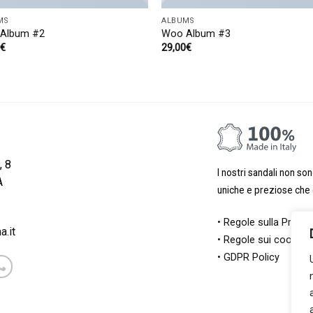
MS
ALBUMS
Album #2
Woo Album #3
0
€
29,00
€
, 8
I nostri sandali non so
A
uniche e preziose che d
• Regole sulla Privac
.it
• Regole sui cookie
• GDPR Policy