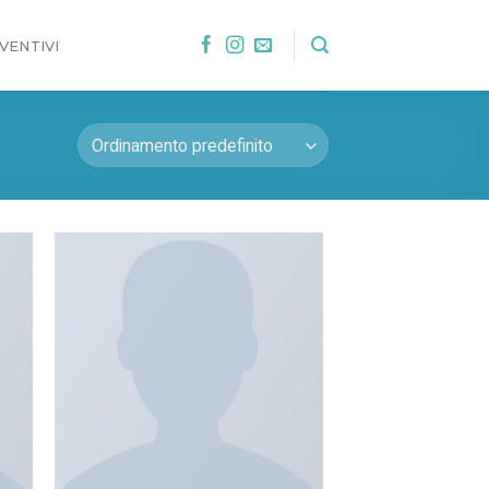
VENTIVI
ngi
Aggiungi
sta
alla lista
dei
eri
desideri