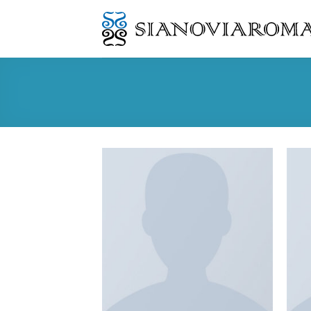
Skip
to
content
Aggiungi
alla lista
dei
desideri